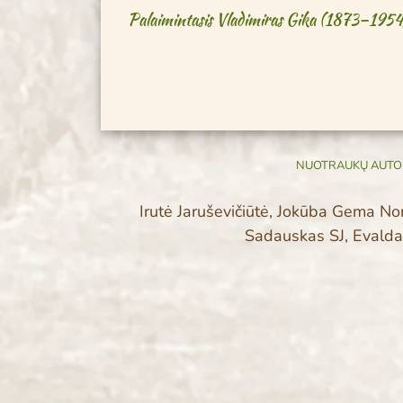
Palaimintasis Vladimiras Gika (1873–1954)
NUOTRAUKŲ AUTOR
Irutė Jaruševičiūtė, Jokūba Gema No
Sadauskas SJ, Evald