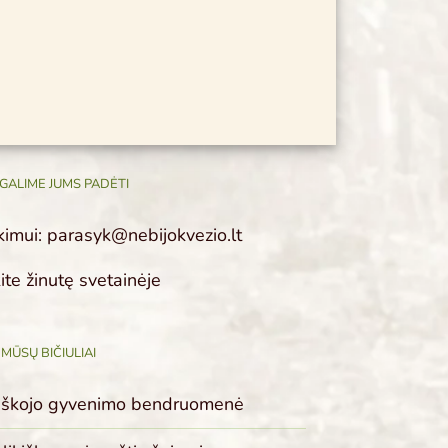
GALIME JUMS PADĖTI
ekimui: parasyk@nebijokvezio.lt
ite žinutę svetainėje
MŪSŲ BIČIULIAI
oniškojo gyvenimo bendruomenė