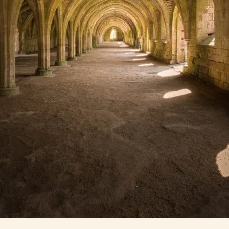
Palaimintasis Vladimiras Gika (1873–1954) ​