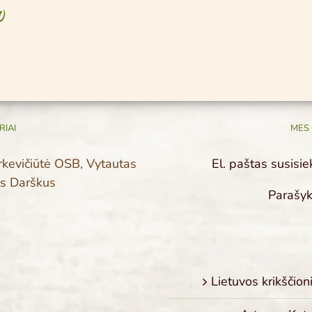
 ​
IAI
MES 
rkevičiūtė OSB, Vytautas
El. paštas susisi
as Darškus
Parašyk
Lietuvos krikšči