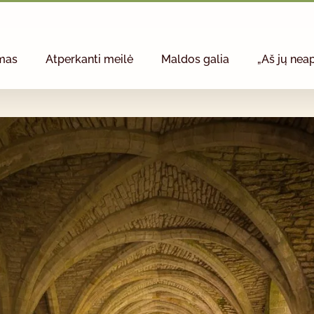
mas
Atperkanti meilė
Maldos galia
„Aš jų neap