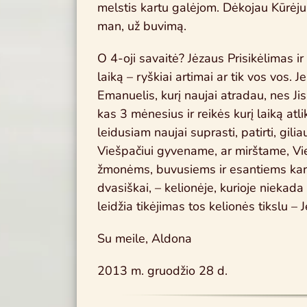
melstis kartu galėjom. Dėkojau Kūrėjui
man, už buvimą.
O 4-oji savaitė? Jėzaus Prisikėlimas ir
laiką – ryškiai artimai ar tik vos vos. J
Emanuelis, kurį naujai atradau, nes Ji
kas 3 mėnesius ir reikės kurį laiką atli
leidusiam naujai suprasti, patirti, gil
Viešpačiui gyvename, ar mirštame, Vi
žmonėms, buvusiems ir esantiems kartu
dvasiškai, – kelionėje, kurioje niekada
leidžia tikėjimas tos kelionės tikslu – 
Su meile, Aldona
2013 m. gruodžio 28 d.