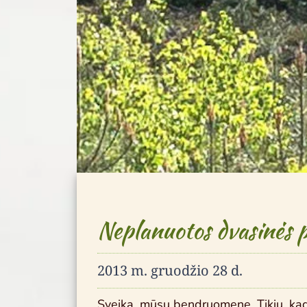
Neplanuotos dvasinės 
2013 m. gruodžio 28 d.
Sveika, mūsų bendruomene. Tikiu, ka