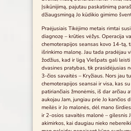
Įsikūnijimą, pajutau paskatinimą parašy
džiaugsmingą Jo kūdikio gimimo švent
Praėjusiais Tikėjimo metais rimtai susi
diagnozę – krūties vėžys. Operacija va
chemoterapijos seansas kovo 14-tą, ti
išrinkimo malonę. Jau tada pradėjau
žodžius, kad ir ligą Viešpats gali leist
dvasines pratybas, tik prasidėjusias 
3-čios savaitės – Kryžiaus. Nors jau tu
chemoterapijos seansai ir visa, kas su
patiriančiais žmonėmis, iš dar arčiau at
aukojau Jam, jungiau prie Jo kančios 
meilės ir Jo malonės, dėl mano širdie
ir 2-osios savaitės malonė – gilesni
akimirkos, kai daugiau nieko nebereik