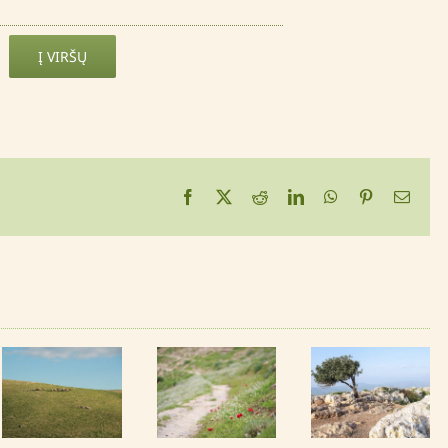
Į VIRŠŲ
Facebook
X
Reddit
LinkedIn
WhatsApp
Pinterest
Email
Steve
Jurga
Jobs,
Ivanauskaitė.
Ama
“Apple”
Švęskime
Sinkletika
įkūrėjas
gyvenimą