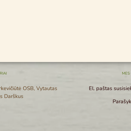
IAI
MES 
rkevičiūtė OSB, Vytautas
El. paštas susisi
as Darškus
Parašyk