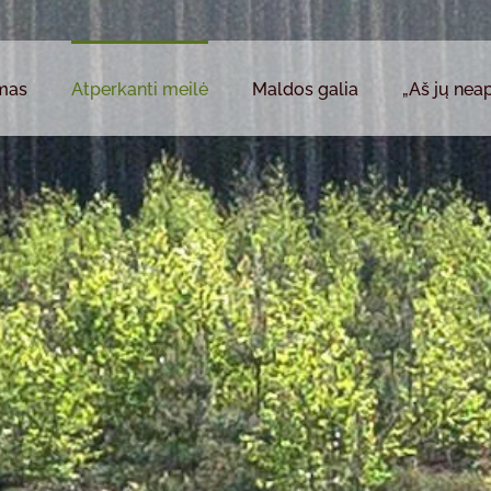
mas
Atperkanti meilė
Maldos galia
„Aš jų neap