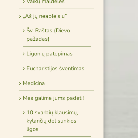
Vaikų maldelės
„Aš jų neapleisiu”
Šv. Raštas (Dievo
pažadas)
Ligonių patepimas
Eucharistijos šventimas
Medicina
Mes galime jums padėti!
Kas taip
Steve
Gimėme
10 svarbių klausimų,
šypsosi
Jobs,
kylančių dėl sunkios
ir jau
mirties
“Apple”
ligos
nebemirsime
akimirką
įkūrėjas