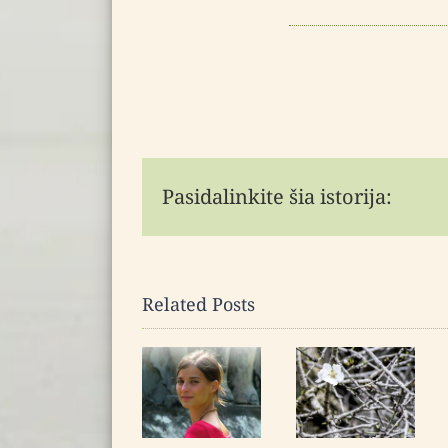
Pasidalinkite šia istorija:
Related Posts
Kas taip
Gimėme
šypsosi
ir jau
mirties
nebemirsime
akimirką