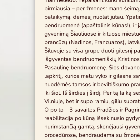
man neleido: nepaisant kūno sunkumų 
pirmiausia – per žmones: mano šeimą,
palaikymą, dėmesį nuolat jutau. Ypatin
bendruomenė (apaštalinis kūnas!), ir j
gyvenimą Šiauliuose ir kituose miestuo
prancūzų (Nadinos, Francuazos), latvi
Šiluvoje su visa grupe duoti gilesnį pa
išgyventas bendruomeniškių Kristinos
Pasaulinę bendruomenę. Šios dovanos a
lapkritį, kurios metu vyko ir gilesnė 
nuodėmės tamsos ir beviltiškumo prar
iki šiol. Iš širdies į širdį. Per tą laik
Vilniuje, bet ir supo ramiu, giliu supr
O po to – 3 savaitės Pradžios ir Pagr
reabilitacija po kūną išsekinusio gydym
nurimstančią gamtą, skonėjausi gyve
procedūrose, bendraudama su žmonėmi