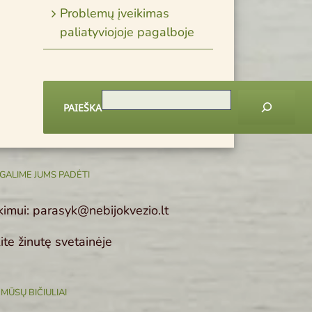
Problemų įveikimas
paliatyviojoje pagalboje
PAIEŠKA
GALIME JUMS PADĖTI
ekimui: parasyk@nebijokvezio.lt
ite žinutę svetainėje
MŪSŲ BIČIULIAI