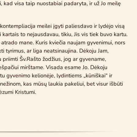
, kad visa taip nuostabiai padaryta, ir už Jo meilę
 kontempliacija meilei įgyti paliesdavo ir lydėjo visą
ei kartais to nejausdavau, tikiu, Jis vis tiek buvo kartu.
s atrado mane. Kuris kviečia naujam gyvenimui, nors
kti tyrimus, ar liga neatsinaujina. Dėkoju Jam,
iau priimti Šv.Rašto žodžius, jog ar gyvename,
ešpačiui mirštame. Visada esame Jo. Dėkoju
 gyvenimo kelionėje, lydintiems „kūniškai“ ir
 nežinom, kas mūsų laukia pakeliui, bet visur išbūti
Jėzumi Kristumi.