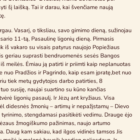
ti šį laišką. Tai ir darau, kai švenčiame naują
ę.
rgau. Vasarį, o tiksliau, savo gimimo dieną, sužinojau
sario 11-tą, Pasaulinę ligonių dieną. Pirmasis
k iš vakaro su visais patyrus naujojo Popiežiaus
 vis geriau suprasti bendruomenės sesės Bangos
i iš meilės. Ėmiau ją patirti ir priimti kaip neplanuotas
ne nuo Pradžios ir Pagrindo, kaip esam įpratę,bet nuo
riu tiek metų gydytojos darbo patirties, 8
 tuo susiję, naujai suartino su kūno kančias
vėrė ligonių pasaulį. Ir Jėzų ant kryžiaus. Visa
dėl didesnės žmonių – artimų ir nepažįstamų – Dievo
s tyrinimo, stengdamasi pasitikėti vedimu. Drauge ėjo
s Jėzaus žmogiškumo pažinimas, naujo artumo
ia. Daug kam sakiau, kad ilgos vidinės tamsos Jis