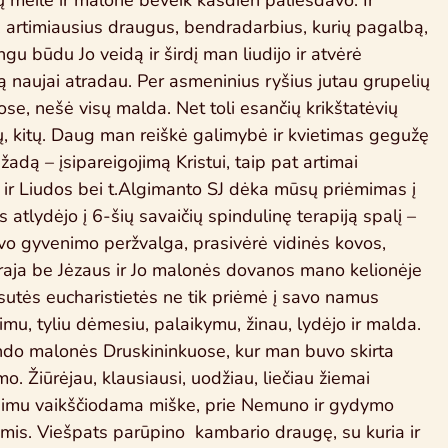
meilė ir malonė beveik kasdien paliesdavo. Ir
 artimiausius draugus, bendradarbius, kurių pagalbą,
gu būdu Jo veidą ir širdį man liudijo ir atvėrė
ą naujai atradau. Per asmeninius ryšius jutau grupelių
se, nešė visų malda. Net toli esančių krikštatėvių
ų, kitų. Daug man reiškė galimybė ir kvietimas gegužę
žadą – įsipareigojimą Kristui, taip pat artimai
 ir Liudos bei t.Algimanto SJ dėka mūsų priėmimas į
tlydėjo į 6-šių savaičių spindulinę terapiją spalį –
savo gyvenimo peržvalga, prasivėrė vidinės kovos,
aja be Jėzaus ir Jo malonės dovanos mano kelionėje
ą sesutės eucharistietės ne tik priėmė į savo namus
atimu, tyliu dėmesiu, palaikymu, žinau, lydėjo ir malda.
indo malonės Druskininkuose, kur man buvo skirta
o. Žiūrėjau, klausiausi, uodžiau, liečiau žiemai
nimu vaikščiodama miške, prie Nemuno ir gydymo
s. Viešpats parūpino kambario draugę, su kuria ir