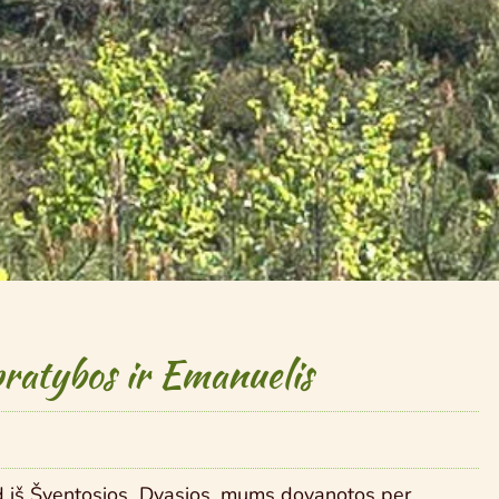
pratybos ir Emanuelis
d iš Šventosios Dvasios, mums dovanotos per