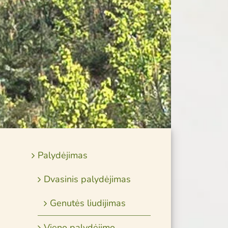
Palydėjimas
Dvasinis palydėjimas
Genutės liudijimas
Vieno palydėjimo