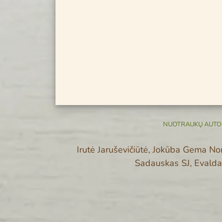
NUOTRAUKŲ AUTOR
Irutė Jaruševičiūtė, Jokūba Gema No
Sadauskas SJ, Evald