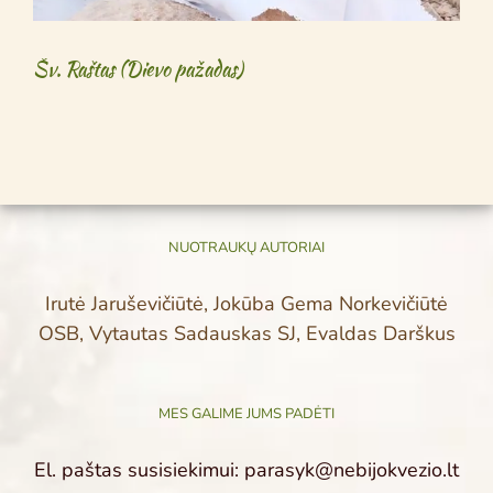
Šv. Raštas (Dievo pažadas)
NUOTRAUKŲ AUTORIAI
Irutė Jaruševičiūtė, Jokūba Gema Norkevičiūtė
OSB, Vytautas Sadauskas SJ, Evaldas Darškus
MES GALIME JUMS PADĖTI
El. paštas susisiekimui: parasyk@nebijokvezio.lt