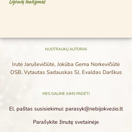
Ligonių lankymas
NUOTRAUKŲ AUTORIAI
Irutė Jaruševičiūtė, Jokūba Gema Norkevičiūtė
OSB, Vytautas Sadauskas SJ, Evaldas Darškus
MES GALIME JUMS PADĖTI
El. paštas susisiekimui: parasyk@nebijokvezio.lt
Parašykite žinutę svetainėje