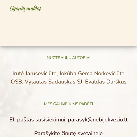
Ligonių maldos
NUOTRAUKŲ AUTORIAI
Irutė Jaruševičiūtė, Jokūba Gema Norkevičiūtė
OSB, Vytautas Sadauskas SJ, Evaldas Darškus
MES GALIME JUMS PADĖTI
El. paštas susisiekimui: parasyk@nebijokvezio.lt
Parašykite žinutę svetainėje