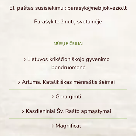
El. paštas susisiekimui: parasyk@nebijokvezio.lt
Parašykite žinutę svetainėje
MŪSŲ BIČIULIAI
Lietuvos krikščioniškojo gyvenimo
bendruomenė
Artuma. Katalikiškas mėnraštis šeimai
Gera gimti
Kasdieniniai Šv. Rašto apmąstymai
Magnificat