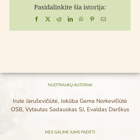
Pasidalinkite šia istorija:
Facebook
X
Reddit
LinkedIn
WhatsApp
Pinterest
Email
NUOTRAUKŲ AUTORIAI
Irutė Jaruševičiūtė, Jokūba Gema Norkevičiūtė
OSB, Vytautas Sadauskas SJ, Evaldas Darškus
MES GALIME JUMS PADĖTI