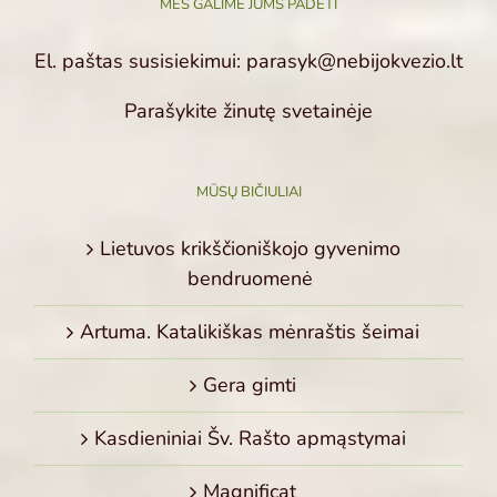
MES GALIME JUMS PADĖTI
El. paštas susisiekimui: parasyk@nebijokvezio.lt
Parašykite žinutę svetainėje
MŪSŲ BIČIULIAI
Lietuvos krikščioniškojo gyvenimo
bendruomenė
Artuma. Katalikiškas mėnraštis šeimai
Gera gimti
Kasdieniniai Šv. Rašto apmąstymai
Magnificat